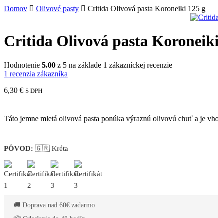
Domov
Olivové pasty
Critida Olivová pasta Koroneiki 125 g
Critida Olivová pasta Koroneiki
Hodnotenie
5.00
z 5 na základe
1
zákazníckej recenzie
1
recenzia zákazníka
6,30
€
S DPH
Táto jemne mletá olivová pasta ponúka výraznú olivovú chuť a je vho
PÔVOD:
🇬🇷 Kréta
🚚 Doprava nad 60€ zadarmo