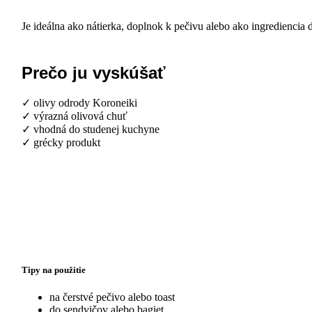
Je ideálna ako nátierka, doplnok k pečivu alebo ako ingrediencia
Prečo ju vyskúšať
✓ olivy odrody Koroneiki
✓ výrazná olivová chuť
✓ vhodná do studenej kuchyne
✓ grécky produkt
Tipy na použitie
na čerstvé pečivo alebo toast
do sendvičov alebo bagiet