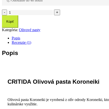
📦 Odoslanie do 48 hodín
množstvo
Critida
Olivová
Kúpiť
pasta
Koroneiki
Kategória:
Olivové pasty
125
g
Popis
Recenzie (1)
Popis
CRITIDA
Olivová
pasta
Koroneiki
Olivová pasta Koroneiki je vyrobená z olív odrody Koroneiki, kt
kulinárske využitie.