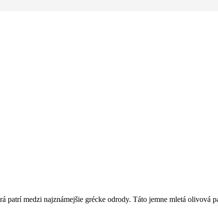
orá patrí medzi najznámejšie grécke odrody. Táto jemne mletá olivová 