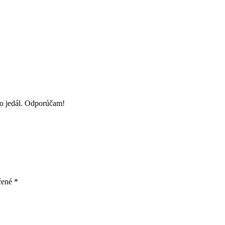
do jedál. Odporúčam!
čené
*